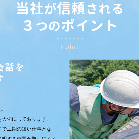
当社
信頼
が
される
３
ポイント
つの
・・・・・・・
Point
会話を
す
ん、
を大切にしております。
中で工期の短い仕事とな
説明する時間が取りにくく