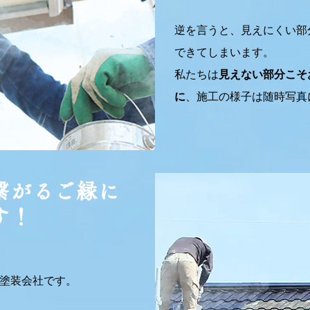
逆を言うと、見えにくい部
できてしまいます。
​私たちは
見えない部分こそ
に
、施工の様子は随時写真
がる​ご縁に
す！
な塗装会社です。