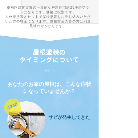
※福岡県古賀市の一般的な戸建住宅約25坪のプラ
ンになります。価格は税別です。
​※外壁塗装とセットで屋根塗装をお申し込みいただ
いた方の料金になります。屋根塗装のみの方は別途
足場代がかかります。
屋根塗装の
タイミングについて
・・・・・・・
timing
あなたのお家の屋根は、こんな症状
になっていませんか？
case
サビが発生してきた