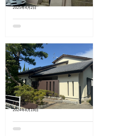
2025年4月2日
外壁塗装、屋根工事、大工工
事の事例（福岡市東区和白）
東区和白にある築45年程のお宅の施工
を依頼していただきました🏠 元々壁が
剥離し、ソーラーパネルを設置していた
外壁が落ちて、外壁に傷が入っていまし
た。 そこからさらに壁がくずれていた
ので、まずは大工工事を行いました。
外壁塗装については一軒ごとに条件など
が変わってくるので、...
2024年8月19日
純和風の外壁塗装（飯塚市）
飯塚市にある純和風のお宅の塗装をご依