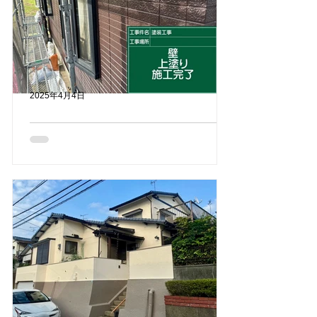
2025年4月4日
外壁塗装、屋根塗装事例（桂
川町）
桂川町にある物件の外壁塗装、屋根塗装
を依頼していただきました🏠 築30年程
の賃貸物件で外壁シーリングが傷んでい
るというご相談内容でした。 年数も経
っていて、今後も物件として貸し出しさ
れるとのことだったので、 劣化しにく
く耐候性 が高...