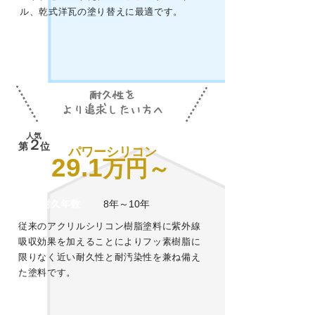
ル、乾式洋瓦の塗り替えに最適です。
耐久性を
​より追求したい方へ
人気
２
第
位
パワーシリコン
29.1
万円～
耐久年数
8年～10年
従来のアクリルシリコン樹脂塗料に紫外線
吸収効果を加えることによりフッ素樹脂に
限りなく近い耐久性と耐汚染性を兼ね備え
た塗料です。