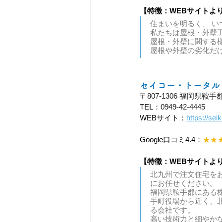
【特徴：WEBサイトよ
住まいを明るく、 い
私たちは屋根・外壁工
屋根・外壁に関する
屋根や外壁の劣化だ
セイコー・トータル
〒807-1306 福岡県
TEL：
0949-42-4445
WEBサイト：
https://sei
Google口コミ4.4：
★★
【特徴：WEBサイトよ
北九州で注文住宅をお
にお任せください。 
福岡県鞍手郡にある株式
手町役場から近く、
る会社です。
高い技術力と細やか