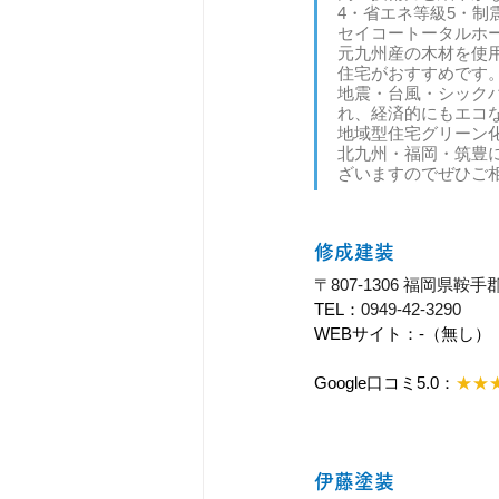
4・省エネ等級5・制
セイコートータルホ
元九州産の木材を使
住宅がおすすめです
地震・台風・シック
れ、経済的にもエコ
地域型住宅グリーン
北九州・福岡・筑豊
ざいますのでぜひご
修成建装
〒807-1306 福岡県
TEL：
0949-42-3290
WEBサイト：-（無し）
Google口コミ5.0：
★★
伊藤塗装