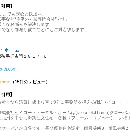
り引用】
つまでも安心と快適を。
事など“住宅の外装専門会社”です。 
様々なお悩みを解決します。
けでなく雨漏り被害などにもご対応致します。
・ホーム
鞍手郡鞍手町古門１８１７−６
ko-th.com
★★
★
（15件のレビュー）
り引用】
考えなら遠賀川駅より車で9分に事務所を構える(株)セイコー・ト
会社セイコー・トータル・ホームは(seiko total home)グロー
北九州を中心に新築注文住宅・各種リフォーム・リノベーシ・外構
なサービスが自慢です。長期優良住宅認定・耐震等級3・耐風等級2