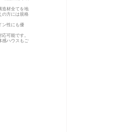
構造材全てを地
えの方には規格
イン性にも優
対応可能です。
体感ハウスもご