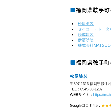
■
福岡県鞍手町の
松尾塗装
セイコー・トータ
修成建装
伊藤塗装
株式会社MATSUO
■
福岡県鞍手町
松尾塗装
〒807-1313 福岡県
TEL：
0949-30-1297
WEBサイト：
https://ma
Google口コミ4.5：
★★