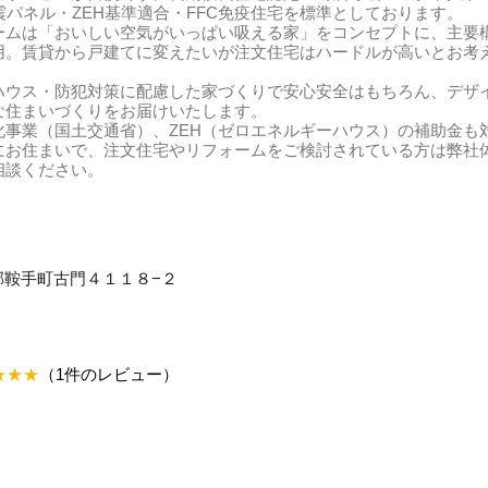
震パネル・ZEH基準適合・FFC免疫住宅を標準としております。
ームは「おいしい空気がいっぱい吸える家」をコンセプトに、主要
用。賃貸から戸建てに変えたいが注文住宅はハードルが高いとお考
。
ハウス・防犯対策に配慮した家づくりで安心安全はもちろん、デザ
な住まいづくりをお届けいたします。
化事業（国土交通省）、ZEH（ゼロエネルギーハウス）の補助金も
にお住まいで、注文住宅やリフォームをご検討されている方は弊社
相談ください。
鞍手郡鞍手町古門４１１８−２
★★
★
（1件のレビュー）